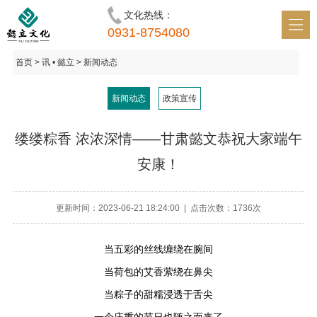
文化热线：
首页 • 懿立
0931-8754080
识 • 懿立
首页
> 讯 • 懿立 > 新闻动态
鉴 • 懿立
新闻动态
政策宣传
明 • 懿立
缕缕粽香 浓浓深情——甘肃懿文恭祝大家端午
讯 • 懿立
安康！
和 • 懿立
更新时间：2023-06-21 18:24:00 | 点击次数：1736次
当五彩的丝线缠绕在腕间
当荷包的艾香萦绕在鼻尖
当粽子的甜糯浸透于舌尖