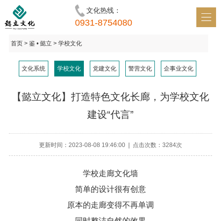
文化热线：
首页 • 懿立
0931-8754080
识 • 懿立
首页
> 鉴 • 懿立 > 学校文化
鉴 • 懿立
文化系统
学校文化
党建文化
警营文化
企事业文化
明 • 懿立
【懿立文化】打造特色文化长廊，为学校文化
讯 • 懿立
建设“代言”‍
和 • 懿立
更新时间：2023-08-08 19:46:00 | 点击次数：3284次
学校走廊文化墙
简单的设计很有创意
原本的走廊变得不再单调
同时整洁自然的效果