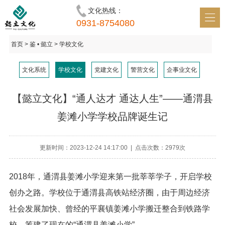
文化热线：
首页 • 懿立
0931-8754080
识 • 懿立
首页
> 鉴 • 懿立 > 学校文化
鉴 • 懿立
文化系统
学校文化
党建文化
警营文化
企事业文化
明 • 懿立
【懿立文化】“通人达才 通达人生”——通渭县
讯 • 懿立
姜滩小学学校品牌诞生记
和 • 懿立
更新时间：2023-12-24 14:17:00 | 点击次数：2979次
2018年，通渭县姜滩小学迎来第一批莘莘学子，开启学校
创办之路。学校位于通渭县高铁站经济圈，由于周边经济
社会发展加快、曾经的平襄镇姜滩小学搬迁整合到铁路学
校，筹建了现在的“通渭县姜滩小学”。