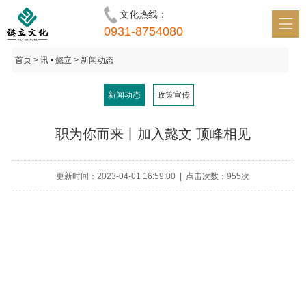
文化热线：
首页 • 懿立
0931-8754080
识 • 懿立
首页
> 讯 • 懿立 > 新闻动态
鉴 • 懿立
新闻动态
政策宣传
明 • 懿立
职为你而来丨加入懿文 顶峰相见
讯 • 懿立
和 • 懿立
更新时间：2023-04-01 16:59:00 | 点击次数：955次